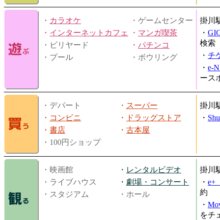
・
カラオケ
・ゲームセンター
掛川
・
インターネットカフェ
・
マンガ喫茶
・
GI
検索
・ビリヤード
・
パチンコ
・
チ
・プール
・ボウリング
・
e-
ース
・デパート
・
スーパー
掛川
・
コンビニ
・
ドラッグストア
・
Shu
・
書店
・
古本屋
・100円ショップ
・映画館
・
レンタルビデオ
掛川
・ライブハウス
・
劇場・コンサート
・
e
約
・スタジアム
・ホール
・
Mov
をチ