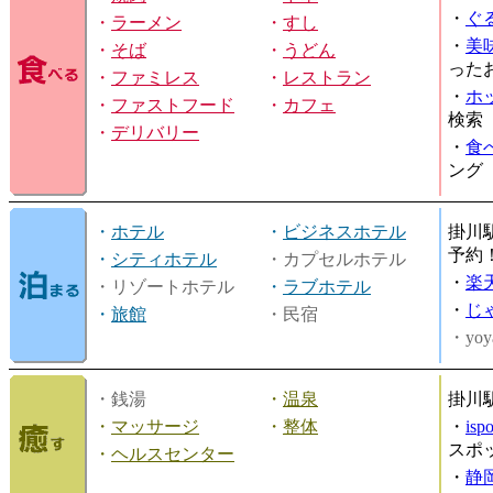
・
ぐ
・
ラーメン
・
すし
・
美
・
そば
・
うどん
った
・
ファミレス
・
レストラン
・
ホ
・
ファストフード
・
カフェ
検索
・
デリバリー
・
食
ング
・
ホテル
・
ビジネスホテル
掛川
予約
・
シティホテル
・カプセルホテル
・
楽
・リゾートホテル
・
ラブホテル
・
じ
・
旅館
・民宿
・yoy
・銭湯
・
温泉
掛川
・
マッサージ
・
整体
・
is
スポ
・
ヘルスセンター
・
静