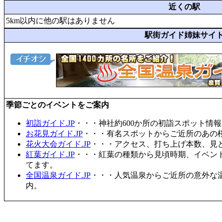
近くの駅
5km以内に他の駅はありません
駅街ガイド姉妹サイ
季節ごとのイベントをご案内
初詣ガイド.JP
・・・神社約600か所の初詣スポット情
お花見ガイド.JP
・・・有名スポットからご近所のあの桜
花火大会ガイド.JP
・・・アクセス、打ち上げ本数、見
紅葉ガイド.JP
・・・紅葉の種類から見頃時期、イベン
てます。
全国温泉ガイド.JP
・・・人気温泉からご近所の意外な
内。