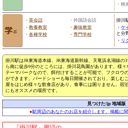
・映画
・
英会話
・外国語会話
掛川
・
教養教室
・
趣味教室
・
ケ
と分
・
各種学校
・
専門学校
・
リ
掛川駅はJR東海道本線、JR東海道新幹線、天竜浜名湖線の
ら南に徒歩9分のところには、掛川花鳥園があります。様々
テーマパークなので、餌付けすることが可能で、フクロウ
ができます。バードショーも毎日開催されており、楽しむ
屋をはじめ様々な飲食店があり、食事には困りません。宿
にもオススメの場所です。
見つけた!jp 地域版
●
駅周辺のあなたのお店を紹介します。掲載に
「掛川駅」周辺の