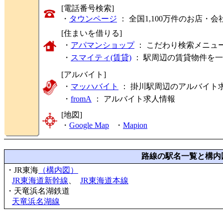
[電話番号検索]
・
タウンページ
： 全国1,100万件のお店
[住まいを借りる]
・
アパマンショップ
： こだわり検索メニュ
・
スマイティ(賃貸)
： 駅周辺の賃貸物件を
[アルバイト]
・
マッハバイト
： 掛川駅周辺のアルバイト
・
fromA
：
アルバイト求人情報
[地図]
・
Google Map
・
Mapion
路線の駅名一覧と構内
・JR東海
（構内図）
JR東海道新幹線
、
JR東海道本線
・天竜浜名湖鉄道
天竜浜名湖線