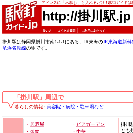
アドレスに「○○駅.jp」と入れるだけ！駅街ガイド
http://掛川駅.jp
｜
｜
使い方
よくある質問
ご利用にあたって
掛川駅は静岡県掛川市南1-1-1にある、JR東海の
JR東海道新幹
竜浜名湖線
の駅です。
「掛川駅」周辺で
暮らしの情報
:
美容院・病院・駐車場など
・
居酒屋
・
ビアガーデン
掛川
とも
・
焼肉
・
中華