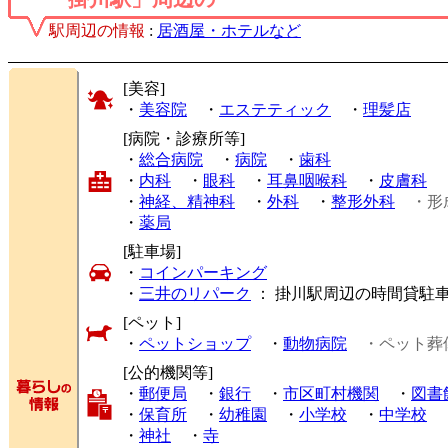
駅周辺の情報
:
居酒屋・ホテルなど
[美容]
・
美容院
・
エステティック
・
理髪店
[病院・診療所等]
・
総合病院
・
病院
・
歯科
・
内科
・
眼科
・
耳鼻咽喉科
・
皮膚科
・
神経、精神科
・
外科
・
整形外科
・形
・
薬局
[駐車場]
・
コインパーキング
・
三井のリパーク
： 掛川駅周辺の時間貸駐
[ペット]
・
ペットショップ
・
動物病院
・ペット葬
[公的機関等]
・
郵便局
・
銀行
・
市区町村機関
・
図書
・
保育所
・
幼稚園
・
小学校
・
中学校
・
神社
・
寺