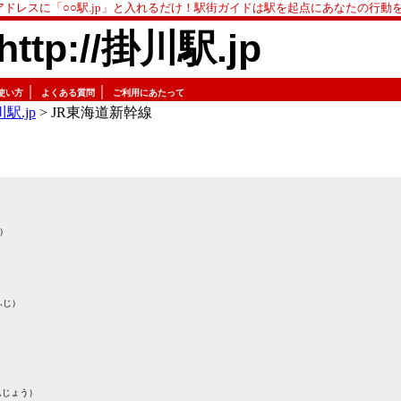
アドレスに「○○駅.jp」と入れるだけ！駅街ガイドは駅を起点にあなたの行動
http://掛川駅.jp
｜
｜
使い方
よくある質問
ご利用にあたって
駅.jp
> JR東海道新幹線
）
ふじ）
んじょう）