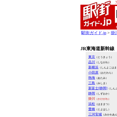
駅街ガイド.jp
>
掛川
JR東海道新幹線
東京
（とうきょう）
品川
（しながわ）
新横浜
（しんよこはま
小田原
（おだわら）
熱海
（あたみ）
三島
（みしま）
新富士[静岡]
（しん
静岡
（しずおか）
掛川
（かけがわ）
浜松
（はままつ）
豊橋
（とよはし）
三河安城
（みかわあ