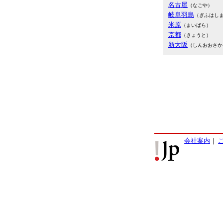
名古屋
（なごや）
岐阜羽島
（ぎふはし
米原
（まいばら）
京都
（きょうと）
新大阪
（しんおおさか
会社案内
｜